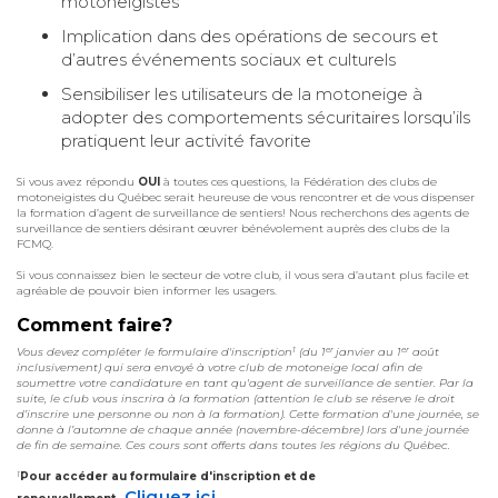
motoneigistes
Implication dans des opérations de secours et
d’autres événements sociaux et culturels
Sensibiliser les utilisateurs de la motoneige à
adopter des comportements sécuritaires lorsqu’ils
pratiquent leur activité favorite
Si vous avez répondu
OUI
à toutes ces questions, la Fédération des clubs de
motoneigistes du Québec serait heureuse de vous rencontrer et de vous dispenser
la formation d’agent de surveillance de sentiers! Nous recherchons des agents de
surveillance de sentiers désirant œuvrer bénévolement auprès des clubs de la
FCMQ.
Si vous connaissez bien le secteur de votre club, il vous sera d’autant plus facile et
agréable de pouvoir bien informer les usagers.
Comment faire?
1
er
er
Vous devez compléter le formulaire d'inscription
(du 1
janvier au 1
août
inclusivement) qui sera envoyé à votre club de motoneige local afin de
soumettre votre candidature en tant qu'agent de surveillance de sentier. Par la
suite, le club vous inscrira à la formation (attention le club se réserve le droit
d’inscrire une personne ou non à la formation). Cette formation d'une journée, se
donne à l’automne de chaque année (novembre-décembre) lors d'une journée
de fin de semaine. Ces cours sont offerts dans toutes les régions du Québec.
1
Pour accéder au formulaire d'inscription et de
Cliquez ici