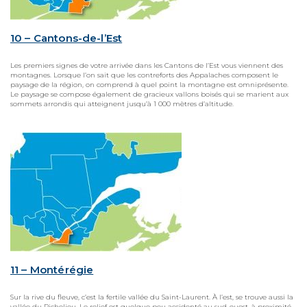
10 – Cantons-de-l’Est
Les premiers signes de votre arrivée dans les Cantons de l’Est vous viennent des
montagnes. Lorsque l’on sait que les contreforts des Appalaches composent le
paysage de la région, on comprend à quel point la montagne est omniprésente.
Le paysage se compose également de gracieux vallons boisés qui se marient aux
sommets arrondis qui atteignent jusqu’à 1 000 mètres d’altitude.
11 – Montérégie
Sur la rive du fleuve, c’est la fertile vallée du Saint-Laurent. À l’est, se trouve aussi la
vallée du Richelieu. Le relief est quelque peu accidenté au sud-ouest, à proximité