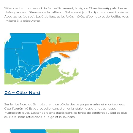
S’étendant sur la rive sud du fleuve St-Laurent, la région Chaudière-Appalaches se
révèle par ces différences de la vallée du St-Laurent (au Nord) au sommet boisé des
Appalaches (au sud). Les érablières et les forêts mêlées d’épineux et de feuillus vous
invitent à la découverte.
04 – Côte-Nord
Sur la rive Nord du Saint-Laurent, on côtoie des paysages marins et montagneux.
C’est l’extrémité Est du bouclier canadien et la région des grands barrages
hydroélectriques. Les sentiers sont tracés dans les forêts de conifères au Sud et plus
au Nord, nous retrouvons la Taïga et la Toundra.