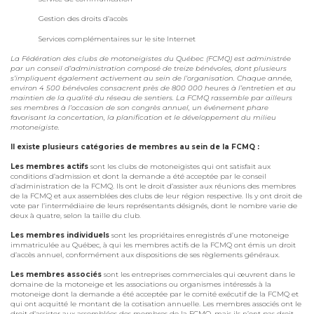
Gestion des droits d’accès
Services complémentaires sur le site Internet
La Fédération des clubs de motoneigistes du Québec (FCMQ) est administrée
par un conseil d’administration composé de treize bénévoles, dont plusieurs
s’impliquent également activement au sein de l’organisation. Chaque année,
environ 4 500 bénévoles consacrent près de 800 000 heures à l’entretien et au
maintien de la qualité du réseau de sentiers. La FCMQ rassemble par ailleurs
ses membres à l’occasion de son congrès annuel, un événement phare
favorisant la concertation, la planification et le développement du milieu
motoneigiste.
Il existe plusieurs catégories de membres au sein de la FCMQ :
Les membres actifs
sont les clubs de motoneigistes qui ont satisfait aux
conditions d’admission et dont la demande a été acceptée par le conseil
d’administration de la FCMQ. Ils ont le droit d’assister aux réunions des membres
de la FCMQ et aux assemblées des clubs de leur région respective. Ils y ont droit de
vote par l’intermédiaire de leurs représentants désignés, dont le nombre varie de
deux à quatre, selon la taille du club.
Les membres individuels
sont les propriétaires enregistrés d’une motoneige
immatriculée au Québec, à qui les membres actifs de la FCMQ ont émis un droit
d’accès annuel, conformément aux dispositions de ses règlements généraux.
Les membres associés
sont les entreprises commerciales qui œuvrent dans le
domaine de la motoneige et les associations ou organismes intéressés à la
motoneige dont la demande a été acceptée par le comité exécutif de la FCMQ et
qui ont acquitté le montant de la cotisation annuelle. Les membres associés ont le
droit d’assister aux assemblées des membres de la FCMQ, mais ils n’ont pas droit