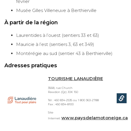
février
Musée Gilles Villeneuve à Berthierville
À partir de la région
Laurentides à l’ouest (sentiers 33 et 63)
Mauricie à l’est (sentiers 3, 63 et 349)
Montérégie au sud (sentier 43 à Berthierville)
Adresses pratiques
TOURISME LANAUDIÈRE
3568, rue Church
Rawdon (Qc) J0K 1S0
Tél : 450 834-2535 ou 1 800 363-2788
Fax : 450 834-8100
Site
www.paysdelamotoneige.ca
Internet: