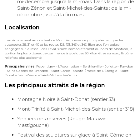
mi-décembre jusqu’à la mi-mars. Dans la région de
Saint-Zénon et Saint-Michel-des-Saints : de la mi-
décembre jusqu’à la fin mars.
Localisation
Immédiatement au nord-est de Montréal, desservie principalement par les
autoroutes 25, 31 et 40 et les routes 125, 131, 343 et 347. Bien que l’on puisse
s’engager sur le réseau dès Laval, située immédiatement au nord de Montréal, la
portion la plus pittoresque commence à quelques 60 kilomètres au nord, là où le
relief est plus accidenté.
Principales villes:
Repentigny – L’Assomption – Berthierville – Joliette – Rawdon
– Saint-Gabriel-de-Brandon – Saint-Côme – Sainte-Émélie-de-L’Énergie – Saint-
Donat – Saint-Zénon – Saint-Michel-des-Saints.
Les principaux attraits de la région
Montagne Noire à Saint-Donat (sentier 33)
Mont-Trinité à Saint-Michel-des-Saints (sentier 318)
Sentiers des réserves (Rouge-Matawin,
Mastigouche)
Festival des sculptures sur glace à Saint-Côme en