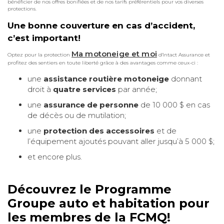
bénéficier de nos offres bonifiées et de nos tarifs préférentiels pour vos diverses
protections.
Une bonne couverture en cas d’accident,
c’est important!
Ma motoneige et moi
Optez pour la protection
d'Intact Assurance et
profitez des sentiers en toute liberté grâce à des avantages comme ceux-ci :
une
assistance routière motoneige
donnant
droit à
quatre services
par année;
une
assurance de personne
de 10 000 $ en cas
de décès ou de mutilation;
une
protection des accessoires
et de
l’équipement ajoutés pouvant aller jusqu’à 5 000 $;
et encore plus.
Découvrez le Programme
Groupe auto et habitation pour
les membres de la FCMQ!