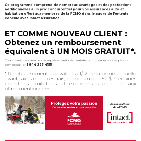
Ce programme comprend de nombreux avantages et des protections
additionnelles à un prix concurrentiel pour vos assurances auto et
habitation offert aux membres de la FCMQ dans le cadre de l’entente
conclue avec Intact Assurance.
ET COMME NOUVEAU CLIENT :
Obtenez un remboursement
équivalent à UN MOIS GRATUIT*.
Communiquez avec votre représentant dès maintenant pour en savoir plus ou
composez le :
1 844 223 4155
* Remboursement équivalant à 1/12 de la prime annuelle
avant taxes et autres frais, maximum de 250 $. Certaines
conditions, limitations et exclusions s’appliquent aux
offres mentionnées.