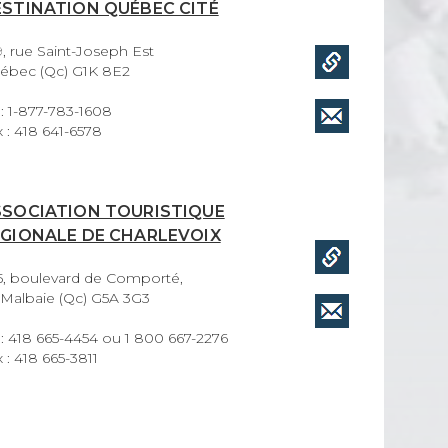
STINATION QUÉBEC CITÉ
, rue Saint-Joseph Est
ébec (Qc) G1K 8E2
 : 1-877-783-1608
 : 418 641-6578
SSOCIATION TOURISTIQUE
ÉGIONALE DE CHARLEVOIX
5, boulevard de Comporté,
 Malbaie (Qc) G5A 3G3
 : 418 665-4454 ou 1 800 667-2276
 : 418 665-3811