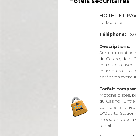
Hôtels sécuritaires
HOTEL ET PA
La Malbaie
Téléphone:
1 8
Descriptions:
Surplombant le m
du Casino, dans C
chaleureux avec a
chambres et suites
après vos aventur
Forfait compre
Motoneigistes, pa
du Casino ! Entre
comprenant hébe
O'Quartz. Station
Préparez-vous à 
pareil!