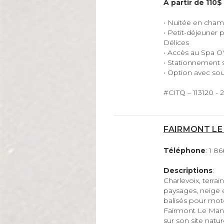
À partir de 110
• Nuitée en cham
• Petit-déjeuner p
Délices
• Accès au Spa O'
• Stationnement 
• Option avec sou
#CITQ – 113120 - 
FAIRMONT LE
Téléphone
: 1 8
Descriptions
:
Charlevoix, terrai
paysages, neige 
balisés pour mot
Fairmont Le Mano
sur son site natu