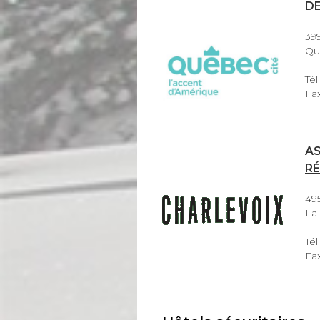
DE
399
Qu
Tél
Fax
A
R
49
La
Tél
Fax